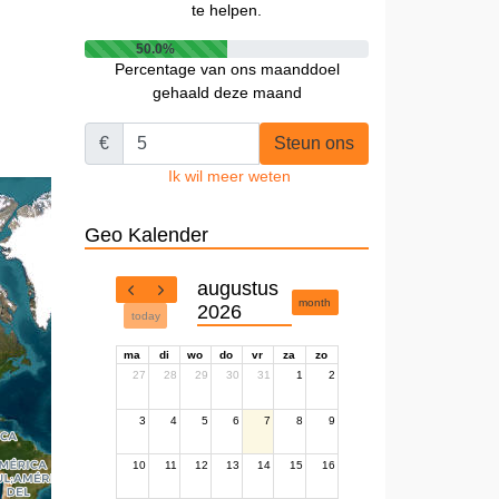
te helpen.
50.0%
Percentage van ons maanddoel
gehaald deze maand
€
Steun ons
Ik wil meer weten
Geo Kalender
augustus
month
2026
today
ma
di
wo
do
vr
za
zo
27
28
29
30
31
1
2
3
4
5
6
7
8
9
10
11
12
13
14
15
16