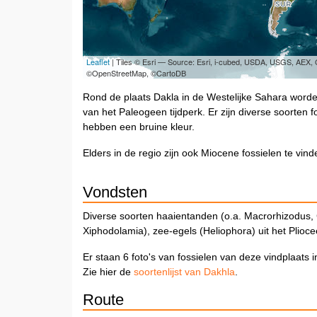
Leaflet
| Tiles © Esri — Source: Esri, i-cubed, USDA, USGS, AEX
©OpenStreetMap, ©CartoDB
Rond de plaats Dakla in de Westelijke Sahara worde
van het Paleogeen tijdperk. Er zijn diverse soorten
hebben een bruine kleur.
Elders in de regio zijn ook Miocene fossielen te vin
Vondsten
Diverse soorten haaientanden (o.a. Macrorhizodus,
Xiphodolamia), zee-egels (Heliophora) uit het Plio
Er staan 6 foto's van fossielen van deze vindplaats 
Zie hier de
soortenlijst van Dakhla
.
Route