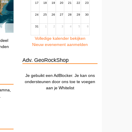
17
18
19
20
21
22
23
24
25
26
27
28
29
30
31
1
2
3
4
5
6
Volledige kalender bekijken
rdeel
Nieuw evenement aanmelden
anden
Adv. GeoRockShop
Je gebuikt een AdBlocker. Je kan ons
ondersteunen door ons toe te voegen
aan je Whitelist
Lamna,
.