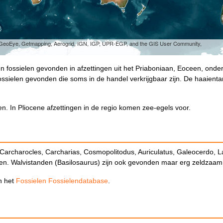
, GeoEye, Getmapping, Aerogrid, IGN, IGP, UPR-EGP, and the GIS User Community,
n fossielen gevonden in afzettingen uit het Priaboniaan, Eoceen, onde
 fossielen gevonden die soms in de handel verkrijgbaar zijn. De haaient
den. In Pliocene afzettingen in de regio komen zee-egels voor.
 Carcharocles, Carcharias, Cosmopolitodus, Auriculatus, Galeocerdo, 
ceen. Walvistanden (Basilosaurus) zijn ook gevonden maar erg zeldzaam
in het
Fossielen Fossielendatabase
.