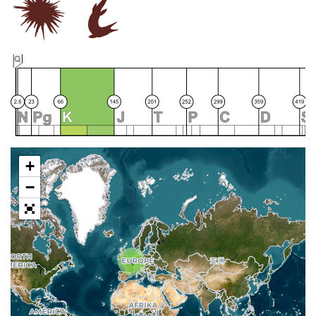
+
−
4