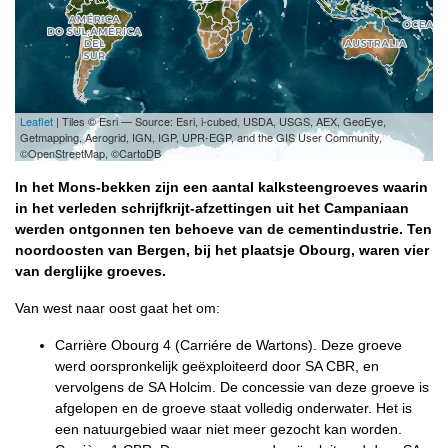
Leaflet
| Tiles © Esri — Source: Esri, i-cubed, USDA, USGS, AEX, GeoEye,
Getmapping, Aerogrid, IGN, IGP, UPR-EGP, and the GIS User Community,
©OpenStreetMap, ©CartoDB
In het Mons-bekken zijn een aantal kalksteengroeves waarin
in het verleden schrijfkrijt-afzettingen uit het Campaniaan
werden ontgonnen ten behoeve van de cementindustrie. Ten
noordoosten van Bergen, bij het plaatsje Obourg, waren vier
van derglijke groeves.
Van west naar oost gaat het om:
Carrière Obourg 4 (Carriére de Wartons). Deze groeve
werd oorspronkelijk geëxploiteerd door SA CBR, en
vervolgens de SA Holcim. De concessie van deze groeve is
afgelopen en de groeve staat volledig onderwater. Het is
een natuurgebied waar niet meer gezocht kan worden.