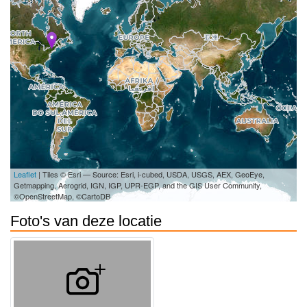
Leaflet
| Tiles © Esri — Source: Esri, i-cubed, USDA, USGS, AEX, GeoEye,
Getmapping, Aerogrid, IGN, IGP, UPR-EGP, and the GIS User Community,
©OpenStreetMap, ©CartoDB
Foto's van deze locatie