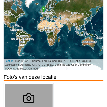
Leaflet
| Tiles © Esri — Source: Esri, i-cubed, USDA, USGS, AEX, GeoEye,
Getmapping, Aerogrid, IGN, IGP, UPR-EGP, and the GIS User Community,
©OpenStreetMap, ©CartoDB
Foto's van deze locatie