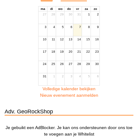
ma
di
wo
do
vr
za
zo
27
28
29
30
31
1
2
3
4
5
6
7
8
9
10
11
12
13
14
15
16
17
18
19
20
21
22
23
24
25
26
27
28
29
30
31
1
2
3
4
5
6
Volledige kalender bekijken
Nieuw evenement aanmelden
Adv. GeoRockShop
Je gebuikt een AdBlocker. Je kan ons ondersteunen door ons toe
te voegen aan je Whitelist