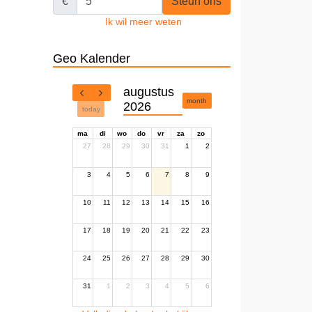
€
Steun ons
Ik wil meer weten
Geo Kalender
augustus
month
2026
today
ma
di
wo
do
vr
za
zo
27
28
29
30
31
1
2
3
4
5
6
7
8
9
10
11
12
13
14
15
16
17
18
19
20
21
22
23
24
25
26
27
28
29
30
31
1
2
3
4
5
6