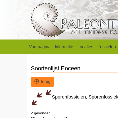
Voorpagina
Informatie
Locaties
Fossielen
Soortenlijst Eoceen
Terug
Sporenfossielen, Sporenfossie
2 gevonden.