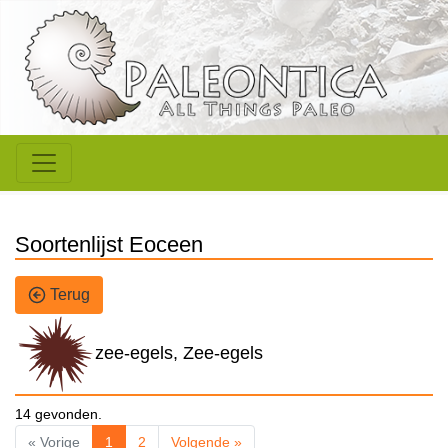
Soortenlijst Eoceen
Terug
zee-egels, Zee-egels
14 gevonden.
« Vorige
1
2
Volgende »