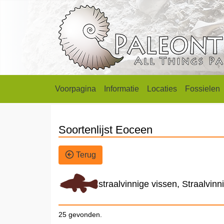
Voorpagina
Informatie
Locaties
Fossielen
Soortenlijst Eoceen
Terug
straalvinnige vissen, Straalvinn
25 gevonden.