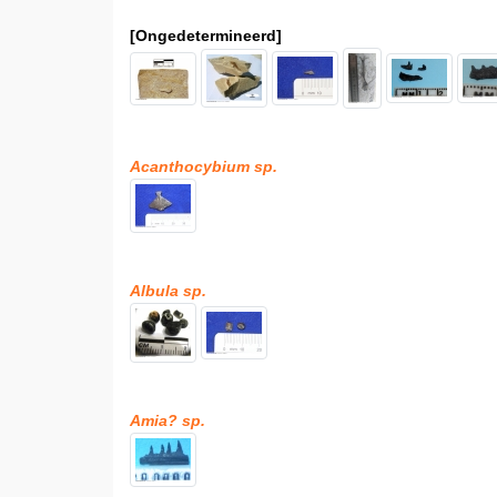
[Ongedetermineerd]
Acanthocybium sp.
Albula sp.
Amia? sp.