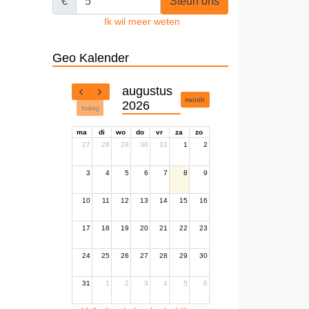
€
Steun ons
Ik wil meer weten
Geo Kalender
augustus
month
2026
today
ma
di
wo
do
vr
za
zo
27
28
29
30
31
1
2
3
4
5
6
7
8
9
10
11
12
13
14
15
16
17
18
19
20
21
22
23
24
25
26
27
28
29
30
31
1
2
3
4
5
6