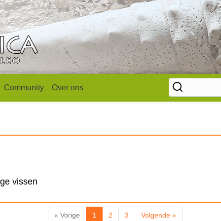
Community
Over ons
ige vissen
« Vorige
1
2
3
Volgende »