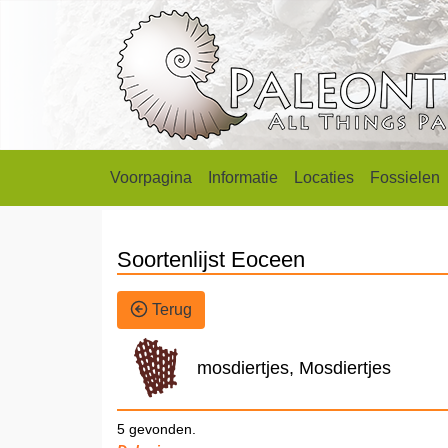
Voorpagina
Informatie
Locaties
Fossielen
Soortenlijst Eoceen
Terug
mosdiertjes, Mosdiertjes
5 gevonden.