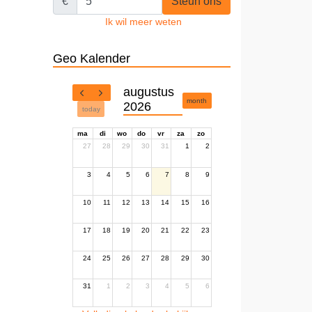
€
Steun ons
Ik wil meer weten
Geo Kalender
augustus
month
2026
today
ma
di
wo
do
vr
za
zo
27
28
29
30
31
1
2
3
4
5
6
7
8
9
10
11
12
13
14
15
16
17
18
19
20
21
22
23
24
25
26
27
28
29
30
31
1
2
3
4
5
6