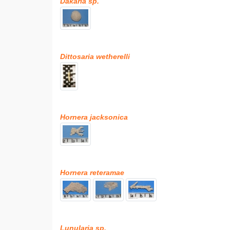
Dakaria sp.
Dittosaria wetherelli
Hornera jacksonica
Hornera reteramae
Lunularia sp.