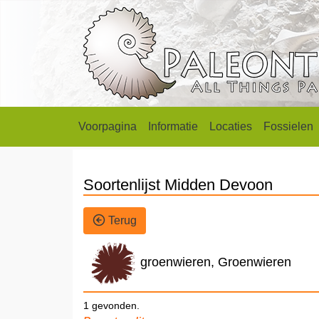
Voorpagina
Informatie
Locaties
Fossielen
Soortenlijst Midden Devoon
Terug
groenwieren, Groenwieren
1 gevonden.