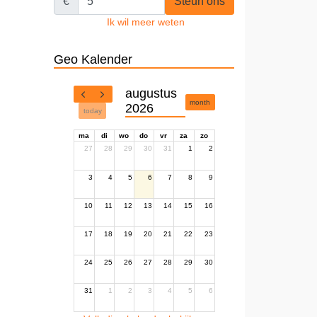
€
Steun ons
Ik wil meer weten
Geo Kalender
augustus
month
2026
today
ma
di
wo
do
vr
za
zo
27
28
29
30
31
1
2
3
4
5
6
7
8
9
10
11
12
13
14
15
16
17
18
19
20
21
22
23
24
25
26
27
28
29
30
31
1
2
3
4
5
6