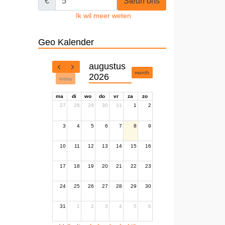
€
Steun ons
Ik wil meer weten
Geo Kalender
augustus
month
2026
today
ma
di
wo
do
vr
za
zo
27
28
29
30
31
1
2
3
4
5
6
7
8
9
10
11
12
13
14
15
16
17
18
19
20
21
22
23
24
25
26
27
28
29
30
31
1
2
3
4
5
6