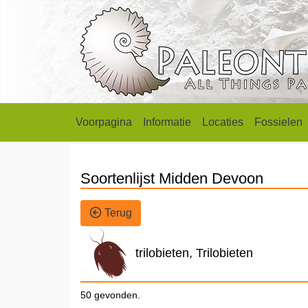
Voorpagina
Informatie
Locaties
Fossielen
Soortenlijst Midden Devoon
Terug
trilobieten, Trilobieten
50 gevonden.