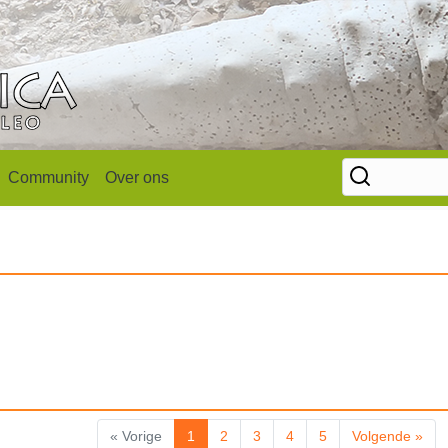
Community
Over ons
« Vorige
1
2
3
4
5
Volgende »