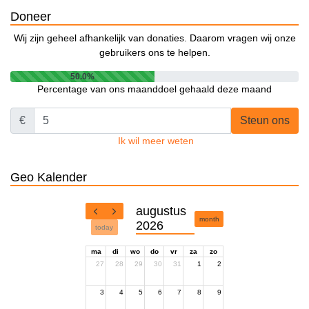
Doneer
Wij zijn geheel afhankelijk van donaties. Daarom vragen wij onze
gebruikers ons te helpen.
50.0%
Percentage van ons maanddoel gehaald deze maand
€
Steun ons
Ik wil meer weten
Geo Kalender
augustus
month
2026
today
ma
di
wo
do
vr
za
zo
27
28
29
30
31
1
2
3
4
5
6
7
8
9