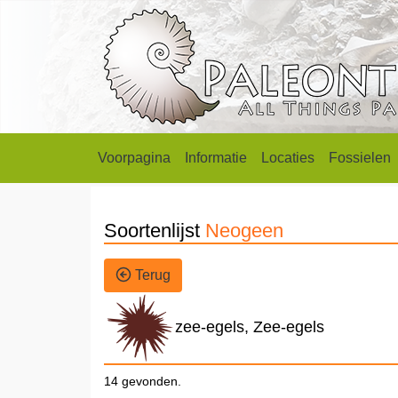
Voorpagina
Informatie
Locaties
Fossielen
Soortenlijst
Neogeen
Terug
zee-egels, Zee-egels
14 gevonden.