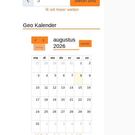
€
Steun ons
Ik wil meer weten
Geo Kalender
augustus
month
2026
today
ma
di
wo
do
vr
za
zo
27
28
29
30
31
1
2
3
4
5
6
7
8
9
10
11
12
13
14
15
16
17
18
19
20
21
22
23
24
25
26
27
28
29
30
31
1
2
3
4
5
6