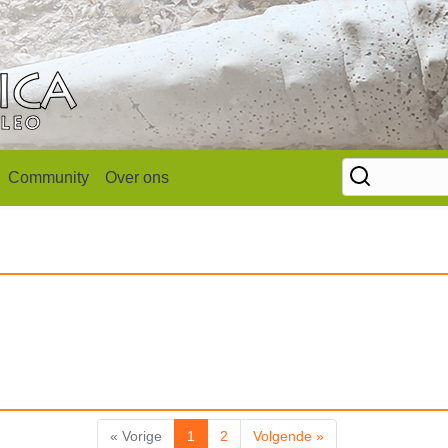
Community
Over ons
« Vorige
1
2
Volgende »