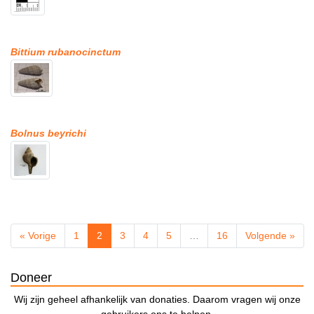
Bittium rubanocinctum
Bolnus beyrichi
« Vorige
1
2
3
4
5
…
16
Volgende »
Doneer
Wij zijn geheel afhankelijk van donaties. Daarom vragen wij onze