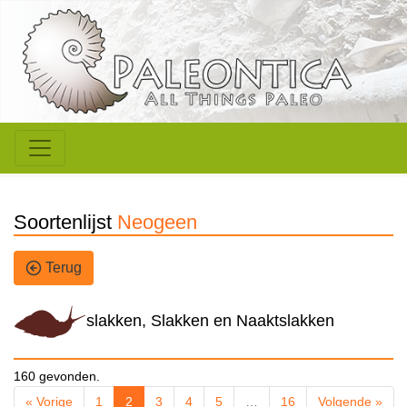
Soortenlijst
Neogeen
Terug
slakken, Slakken en Naaktslakken
160 gevonden.
« Vorige
1
2
3
4
5
…
16
Volgende »