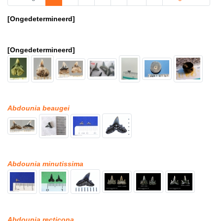
[Ongedetermineerd]
[Ongedetermineerd]
Abdounia beaugei
Abdounia minutissima
Abdounia recticona