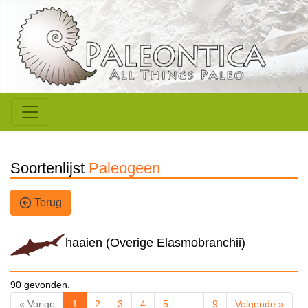
Soortenlijst
Paleogeen
Terug
haaien (Overige Elasmobranchii)
90 gevonden.
« Vorige
1
2
3
4
5
…
9
Volgende »