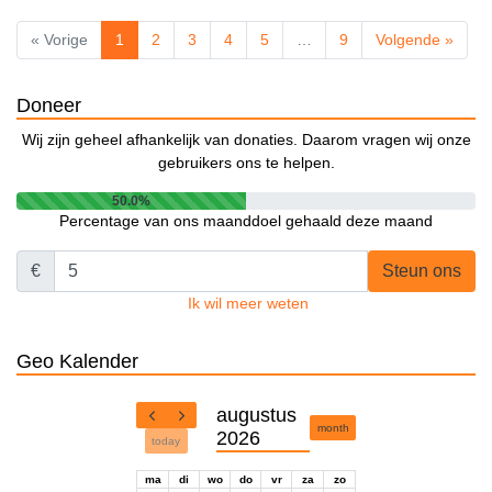
« Vorige
1
2
3
4
5
…
9
Volgende »
Doneer
Wij zijn geheel afhankelijk van donaties. Daarom vragen wij onze
gebruikers ons te helpen.
50.0%
Percentage van ons maanddoel gehaald deze maand
€
Steun ons
Ik wil meer weten
Geo Kalender
augustus
month
2026
today
ma
di
wo
do
vr
za
zo