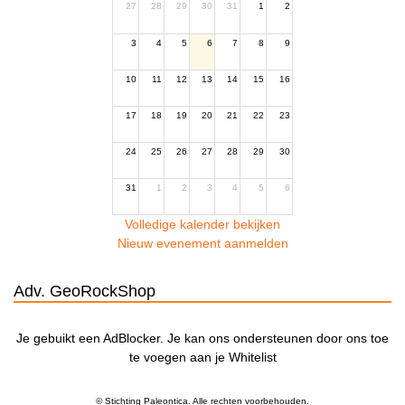
27
28
29
30
31
1
2
3
4
5
6
7
8
9
10
11
12
13
14
15
16
17
18
19
20
21
22
23
24
25
26
27
28
29
30
31
1
2
3
4
5
6
Volledige kalender bekijken
Nieuw evenement aanmelden
Adv. GeoRockShop
Je gebuikt een AdBlocker. Je kan ons ondersteunen door ons toe
te voegen aan je Whitelist
© Stichting Paleontica. Alle rechten voorbehouden.