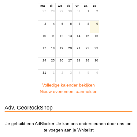
ma
di
wo
do
vr
za
zo
27
28
29
30
31
1
2
3
4
5
6
7
8
9
10
11
12
13
14
15
16
17
18
19
20
21
22
23
24
25
26
27
28
29
30
31
1
2
3
4
5
6
Volledige kalender bekijken
Nieuw evenement aanmelden
Adv. GeoRockShop
Je gebuikt een AdBlocker. Je kan ons ondersteunen door ons toe
te voegen aan je Whitelist