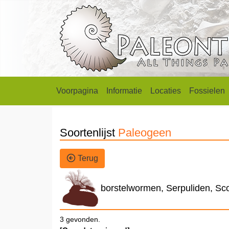
Voorpagina
Informatie
Locaties
Fossielen
Soortenlijst
Paleogeen
Terug
borstelwormen, Serpuliden, Sco
3 gevonden.