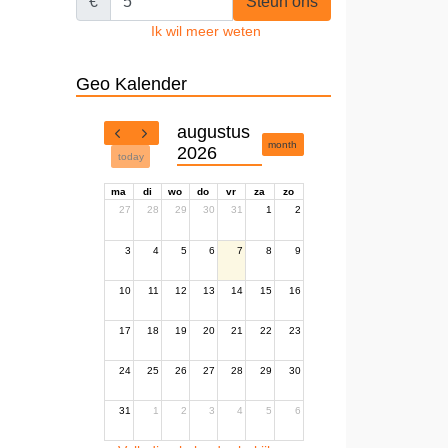
€
Steun ons
Ik wil meer weten
Geo Kalender
augustus
month
2026
today
ma
di
wo
do
vr
za
zo
27
28
29
30
31
1
2
3
4
5
6
7
8
9
10
11
12
13
14
15
16
17
18
19
20
21
22
23
24
25
26
27
28
29
30
31
1
2
3
4
5
6