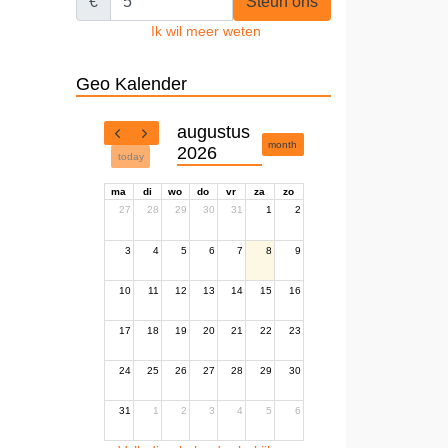
€
Steun ons
Ik wil meer weten
Geo Kalender
augustus
month
2026
today
ma
di
wo
do
vr
za
zo
27
28
29
30
31
1
2
3
4
5
6
7
8
9
10
11
12
13
14
15
16
17
18
19
20
21
22
23
24
25
26
27
28
29
30
31
1
2
3
4
5
6