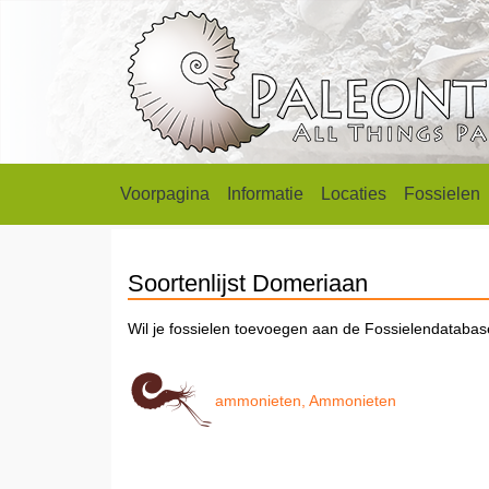
Voorpagina
Informatie
Locaties
Fossielen
Soortenlijst Domeriaan
Wil je fossielen toevoegen aan de Fossielendataba
ammonieten, Ammonieten