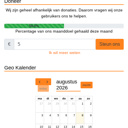
Doneer
Wij zijn geheel afhankelijk van donaties. Daarom vragen wij onze
gebruikers ons te helpen.
50.0%
Percentage van ons maanddoel gehaald deze maand
€
Steun ons
Ik wil meer weten
Geo Kalender
augustus
month
2026
today
ma
di
wo
do
vr
za
zo
27
28
29
30
31
1
2
3
4
5
6
7
8
9
10
11
12
13
14
15
16