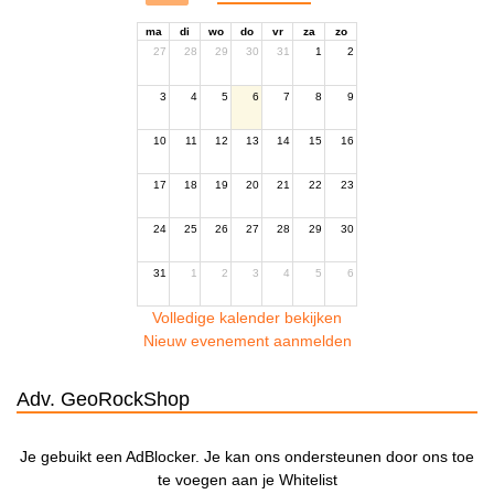
ma
di
wo
do
vr
za
zo
27
28
29
30
31
1
2
3
4
5
6
7
8
9
10
11
12
13
14
15
16
17
18
19
20
21
22
23
24
25
26
27
28
29
30
31
1
2
3
4
5
6
Volledige kalender bekijken
Nieuw evenement aanmelden
Adv. GeoRockShop
Je gebuikt een AdBlocker. Je kan ons ondersteunen door ons toe
te voegen aan je Whitelist