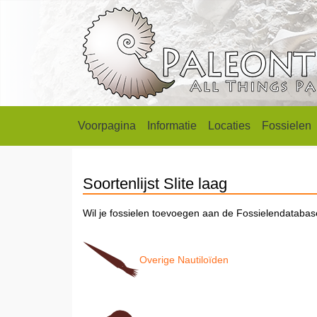
Voorpagina
Informatie
Locaties
Fossielen
Soortenlijst Slite laag
Wil je fossielen toevoegen aan de Fossielendataba
Overige Nautiloïden