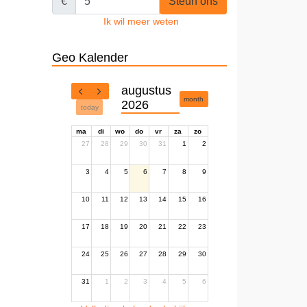
€
Steun ons
Ik wil meer weten
Geo Kalender
augustus
month
2026
today
ma
di
wo
do
vr
za
zo
27
28
29
30
31
1
2
3
4
5
6
7
8
9
10
11
12
13
14
15
16
17
18
19
20
21
22
23
24
25
26
27
28
29
30
31
1
2
3
4
5
6