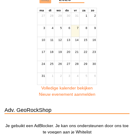
ma
di
wo
do
vr
za
zo
27
28
29
30
31
1
2
3
4
5
6
7
8
9
10
11
12
13
14
15
16
17
18
19
20
21
22
23
24
25
26
27
28
29
30
31
1
2
3
4
5
6
Volledige kalender bekijken
Nieuw evenement aanmelden
Adv. GeoRockShop
Je gebuikt een AdBlocker. Je kan ons ondersteunen door ons toe
te voegen aan je Whitelist