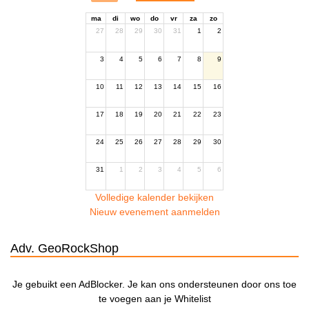
ma
di
wo
do
vr
za
zo
27
28
29
30
31
1
2
3
4
5
6
7
8
9
10
11
12
13
14
15
16
17
18
19
20
21
22
23
24
25
26
27
28
29
30
31
1
2
3
4
5
6
Volledige kalender bekijken
Nieuw evenement aanmelden
Adv. GeoRockShop
Je gebuikt een AdBlocker. Je kan ons ondersteunen door ons toe
te voegen aan je Whitelist