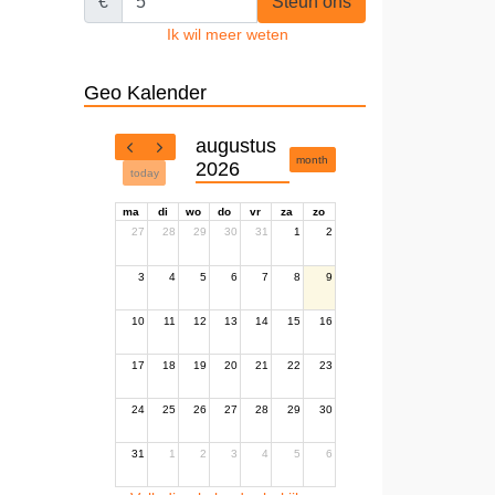
€
Steun ons
Ik wil meer weten
Geo Kalender
augustus
month
2026
today
ma
di
wo
do
vr
za
zo
27
28
29
30
31
1
2
3
4
5
6
7
8
9
10
11
12
13
14
15
16
17
18
19
20
21
22
23
24
25
26
27
28
29
30
31
1
2
3
4
5
6