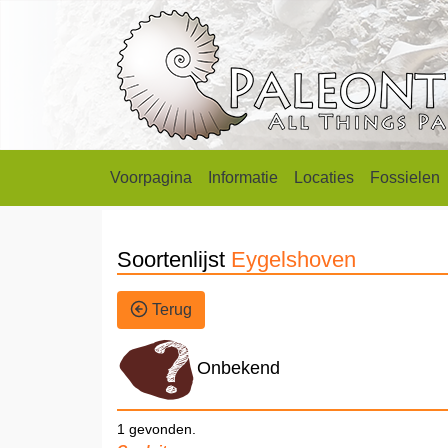
Voorpagina
Informatie
Locaties
Fossielen
Soortenlijst
Eygelshoven
Terug
Onbekend
1 gevonden.