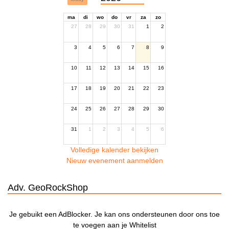
ma
di
wo
do
vr
za
zo
27
28
29
30
31
1
2
3
4
5
6
7
8
9
10
11
12
13
14
15
16
17
18
19
20
21
22
23
24
25
26
27
28
29
30
31
1
2
3
4
5
6
Volledige kalender bekijken
Nieuw evenement aanmelden
Adv. GeoRockShop
Je gebuikt een AdBlocker. Je kan ons ondersteunen door ons toe
te voegen aan je Whitelist