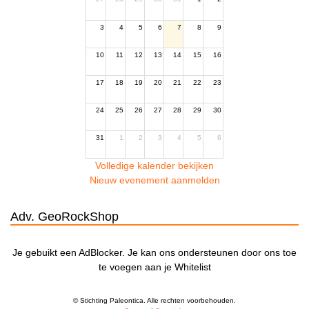
3
4
5
6
7
8
9
10
11
12
13
14
15
16
17
18
19
20
21
22
23
24
25
26
27
28
29
30
31
1
2
3
4
5
6
Volledige kalender bekijken
Nieuw evenement aanmelden
Adv. GeoRockShop
Je gebuikt een AdBlocker. Je kan ons ondersteunen door ons toe
te voegen aan je Whitelist
© Stichting Paleontica. Alle rechten voorbehouden.