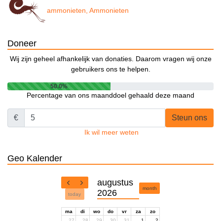
ammonieten, Ammonieten
Doneer
Wij zijn geheel afhankelijk van donaties. Daarom vragen wij onze
gebruikers ons te helpen.
50.0%
Percentage van ons maanddoel gehaald deze maand
€
Steun ons
Ik wil meer weten
Geo Kalender
augustus
month
2026
today
ma
di
wo
do
vr
za
zo
27
28
29
30
31
1
2