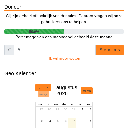
Doneer
Wij zijn geheel afhankelijk van donaties. Daarom vragen wij onze
gebruikers ons te helpen.
50.0%
Percentage van ons maanddoel gehaald deze maand
€
Steun ons
Ik wil meer weten
Geo Kalender
augustus
month
2026
today
ma
di
wo
do
vr
za
zo
27
28
29
30
31
1
2
3
4
5
6
7
8
9