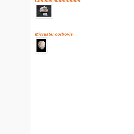
Conulus subrotundus
Micraster corbovis