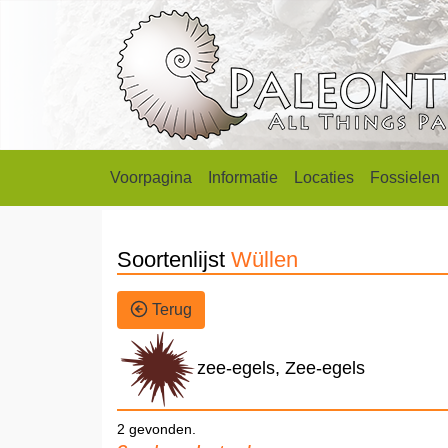
Voorpagina
Informatie
Locaties
Fossielen
Soortenlijst
Wüllen
Terug
zee-egels, Zee-egels
2 gevonden.