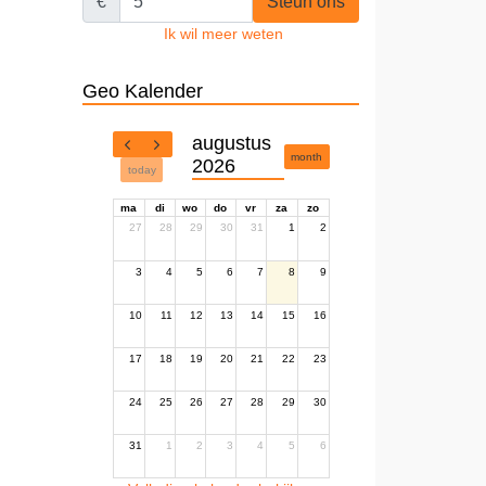
€
Steun ons
Ik wil meer weten
Geo Kalender
augustus
month
2026
today
ma
di
wo
do
vr
za
zo
27
28
29
30
31
1
2
3
4
5
6
7
8
9
10
11
12
13
14
15
16
17
18
19
20
21
22
23
24
25
26
27
28
29
30
31
1
2
3
4
5
6