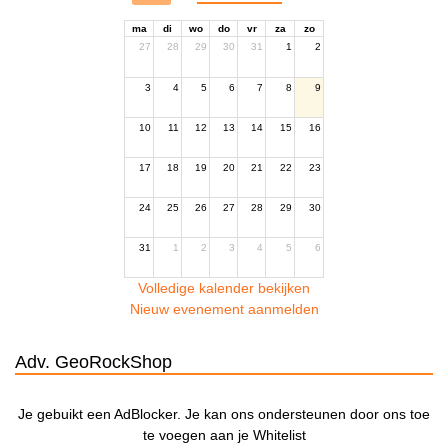
ma
di
wo
do
vr
za
zo
27
28
29
30
31
1
2
3
4
5
6
7
8
9
10
11
12
13
14
15
16
17
18
19
20
21
22
23
24
25
26
27
28
29
30
31
1
2
3
4
5
6
Volledige kalender bekijken
Nieuw evenement aanmelden
Adv. GeoRockShop
Je gebuikt een AdBlocker. Je kan ons ondersteunen door ons toe
te voegen aan je Whitelist