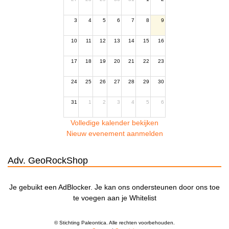
3
4
5
6
7
8
9
10
11
12
13
14
15
16
17
18
19
20
21
22
23
24
25
26
27
28
29
30
31
1
2
3
4
5
6
Volledige kalender bekijken
Nieuw evenement aanmelden
Adv. GeoRockShop
Je gebuikt een AdBlocker. Je kan ons ondersteunen door ons toe
te voegen aan je Whitelist
© Stichting Paleontica. Alle rechten voorbehouden.