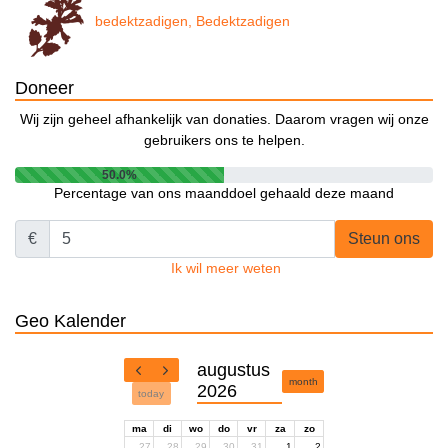
bedektzadigen, Bedektzadigen
Doneer
Wij zijn geheel afhankelijk van donaties. Daarom vragen wij onze
gebruikers ons te helpen.
50.0%
Percentage van ons maanddoel gehaald deze maand
€
Steun ons
Ik wil meer weten
Geo Kalender
augustus
month
2026
today
ma
di
wo
do
vr
za
zo
27
28
29
30
31
1
2