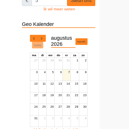
€
Steun ons
Ik wil meer weten
Geo Kalender
augustus
month
2026
today
ma
di
wo
do
vr
za
zo
27
28
29
30
31
1
2
3
4
5
6
7
8
9
10
11
12
13
14
15
16
17
18
19
20
21
22
23
24
25
26
27
28
29
30
31
1
2
3
4
5
6