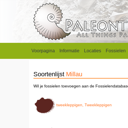
Voorpagina
Informatie
Locaties
Fossielen
Soortenlijst
Millau
Wil je fossielen toevoegen aan de Fossielendataba
tweekleppigen, Tweekleppigen