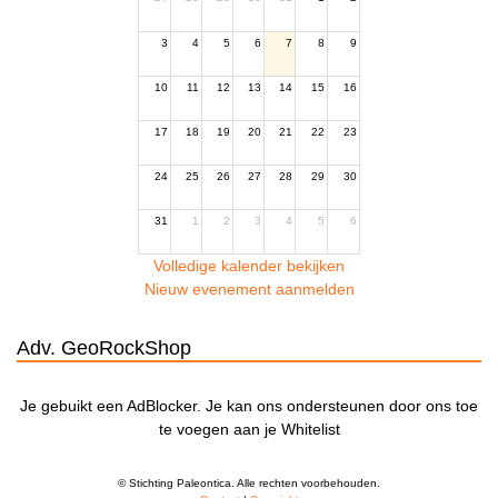
3
4
5
6
7
8
9
10
11
12
13
14
15
16
17
18
19
20
21
22
23
24
25
26
27
28
29
30
31
1
2
3
4
5
6
Volledige kalender bekijken
Nieuw evenement aanmelden
Adv. GeoRockShop
Je gebuikt een AdBlocker. Je kan ons ondersteunen door ons toe
te voegen aan je Whitelist
© Stichting Paleontica. Alle rechten voorbehouden.