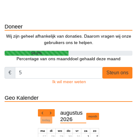
Doneer
Wij zijn geheel afhankelijk van donaties. Daarom vragen wij onze
gebruikers ons te helpen.
50.0%
Percentage van ons maanddoel gehaald deze maand
€
Steun ons
Ik wil meer weten
Geo Kalender
augustus
month
2026
today
ma
di
wo
do
vr
za
zo
27
28
29
30
31
1
2