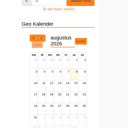
€
Steun ons
Ik wil meer weten
Geo Kalender
augustus
month
2026
today
ma
di
wo
do
vr
za
zo
27
28
29
30
31
1
2
3
4
5
6
7
8
9
10
11
12
13
14
15
16
17
18
19
20
21
22
23
24
25
26
27
28
29
30
31
1
2
3
4
5
6