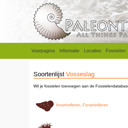
Voorpagina
Informatie
Locaties
Fossielen
Soortenlijst
Vosseslag
Wil je fossielen toevoegen aan de Fossielendataba
foraminiferen, Foraminiferen