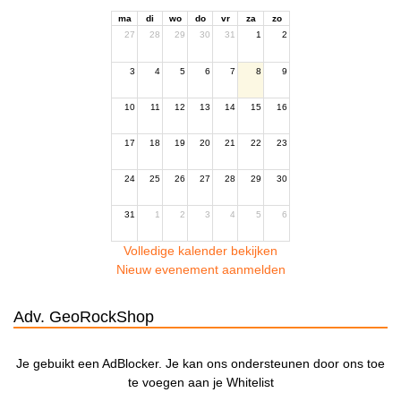
ma
di
wo
do
vr
za
zo
27
28
29
30
31
1
2
3
4
5
6
7
8
9
10
11
12
13
14
15
16
17
18
19
20
21
22
23
24
25
26
27
28
29
30
31
1
2
3
4
5
6
Volledige kalender bekijken
Nieuw evenement aanmelden
Adv. GeoRockShop
Je gebuikt een AdBlocker. Je kan ons ondersteunen door ons toe
te voegen aan je Whitelist