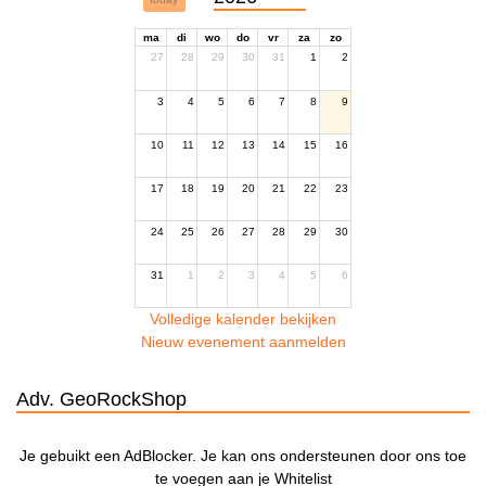
ma
di
wo
do
vr
za
zo
27
28
29
30
31
1
2
3
4
5
6
7
8
9
10
11
12
13
14
15
16
17
18
19
20
21
22
23
24
25
26
27
28
29
30
31
1
2
3
4
5
6
Volledige kalender bekijken
Nieuw evenement aanmelden
Adv. GeoRockShop
Je gebuikt een AdBlocker. Je kan ons ondersteunen door ons toe
te voegen aan je Whitelist