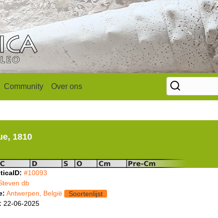
Community
Over ons
ue, 1810
ticaID:
#10093
Steven db
e:
Antwerpen, België
Soortenlijst
:
22-06-2025