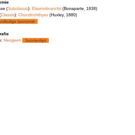
omie
se (
Subclassis
):
Elasmobranchii
(Bonaparte, 1838)
(
Classis
):
Chondrichthyes
(Huxley, 1880)
volledige taxnomie
rafie
k:
Neogeen
Soortenlijst