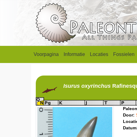
Voorpagina
Informatie
Locaties
Fossielen
Isurus
oxyrinchus
Rafinesq
Paleon
Door:
Locati
Datum