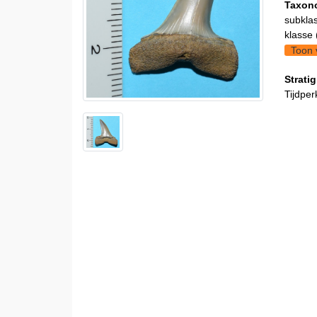
Taxon
subklas
klasse 
Toon 
Stratig
Tijdper