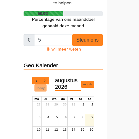
te helpen.
50.0%
Percentage van ons maanddoel
gehaald deze maand
€
Steun ons
Ik wil meer weten
Geo Kalender
augustus
month
2026
today
ma
di
wo
do
vr
za
zo
27
28
29
30
31
1
2
3
4
5
6
7
8
9
10
11
12
13
14
15
16