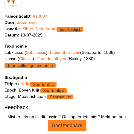
PaleonticaID:
#10097
Door:
JZuidewijk
Locatie:
Sibbe, Nederland
Soortenlijst
Datum:
13-07-2025
Taxonomie
subklasse (
Subclassis
):
Elasmobranchii
(Bonaparte, 1838)
klasse (
Classis
):
Chondrichthyes
(Huxley, 1880)
Toon volledige taxnomie
Stratigrafie
Tijdperk:
Krijt
Soortenlijst
Epoch: Boven Krijt
Soortenlijst
Etage: Maastrichtiaan
Soortenlijst
Feedback
Mist er iets op bij dit fossiel? Of klopt er iets niet? Meld het ons.
Geef feedback