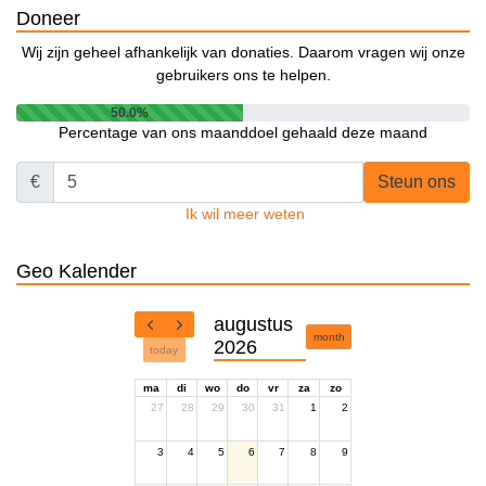
Doneer
Wij zijn geheel afhankelijk van donaties. Daarom vragen wij onze
gebruikers ons te helpen.
50.0%
Percentage van ons maanddoel gehaald deze maand
€
Steun ons
Ik wil meer weten
Geo Kalender
augustus
month
2026
today
ma
di
wo
do
vr
za
zo
27
28
29
30
31
1
2
3
4
5
6
7
8
9