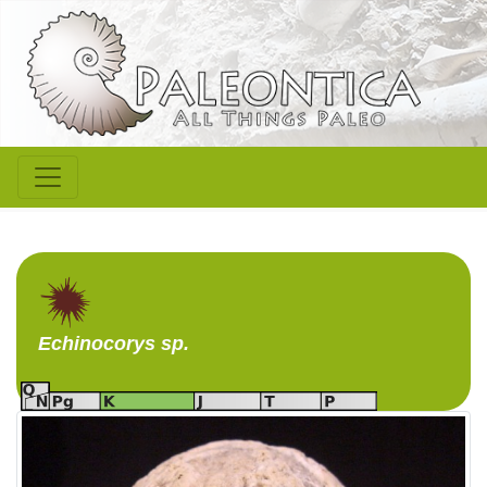
Echinocorys
sp.