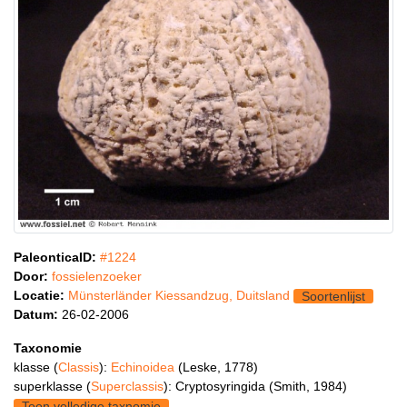
PaleonticaID:
#1224
Door:
fossielenzoeker
Locatie:
Münsterländer Kiessandzug, Duitsland
Soortenlijst
Datum:
26-02-2006
Taxonomie
klasse (
Classis
):
Echinoidea
(Leske, 1778)
superklasse (
Superclassis
): Cryptosyringida (Smith, 1984)
Toon volledige taxnomie