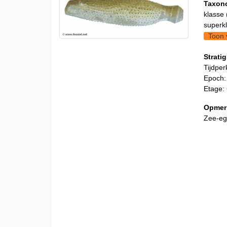
Taxon
klasse 
superkl
Toon 
Stratig
Tijdper
Epoch:
Etage:
Opmer
Zee-eg