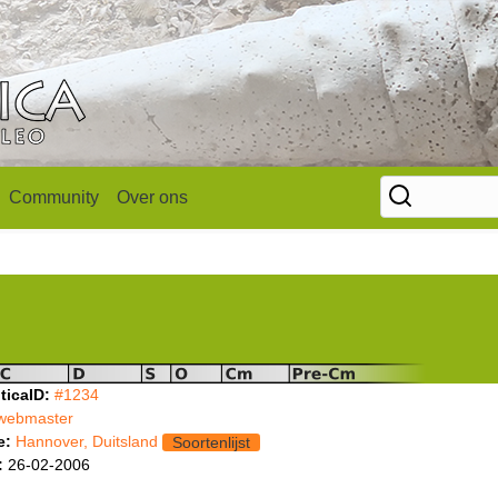
Community
Over ons
ticaID:
#1234
webmaster
e:
Hannover, Duitsland
Soortenlijst
:
26-02-2006