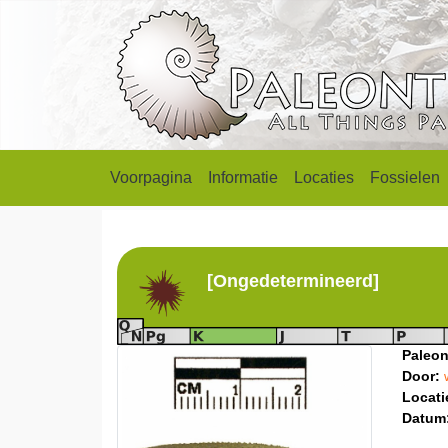
Voorpagina
Informatie
Locaties
Fossielen
[Ongedetermineerd]
Paleon
Door:
Locati
Datum