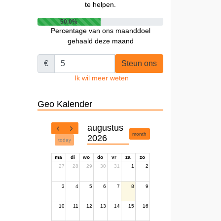
te helpen.
50.0%
Percentage van ons maanddoel
gehaald deze maand
€
Steun ons
Ik wil meer weten
Geo Kalender
augustus
month
2026
today
ma
di
wo
do
vr
za
zo
27
28
29
30
31
1
2
3
4
5
6
7
8
9
10
11
12
13
14
15
16