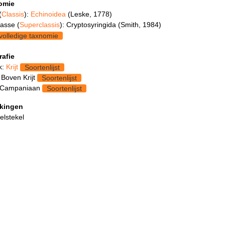
omie
(
Classis
):
Echinoidea
(Leske, 1778)
asse (
Superclassis
): Cryptosyringida (Smith, 1984)
volledige taxnomie
rafie
k:
Krijt
Soortenlijst
 Boven Krijt
Soortenlijst
 Campaniaan
Soortenlijst
kingen
elstekel