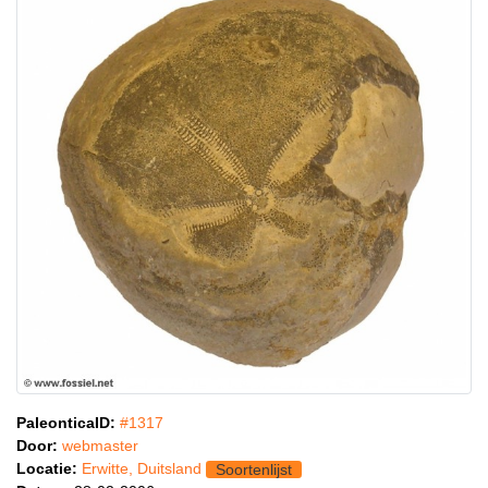
PaleonticaID:
#1317
Door:
webmaster
Locatie:
Erwitte, Duitsland
Soortenlijst