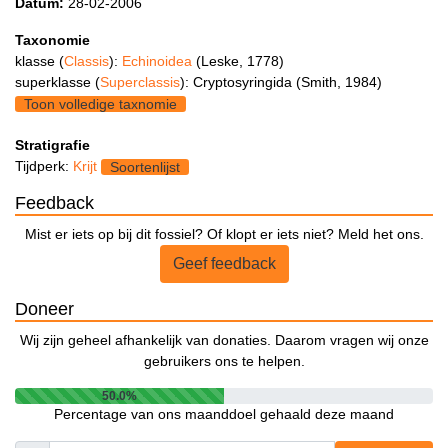
Datum:
28-02-2006
Taxonomie
klasse (
Classis
):
Echinoidea
(Leske, 1778)
superklasse (
Superclassis
): Cryptosyringida (Smith, 1984)
Toon volledige taxnomie
Stratigrafie
Tijdperk:
Krijt
Soortenlijst
Feedback
Mist er iets op bij dit fossiel? Of klopt er iets niet? Meld het ons.
Geef feedback
Doneer
Wij zijn geheel afhankelijk van donaties. Daarom vragen wij onze
gebruikers ons te helpen.
50.0%
Percentage van ons maanddoel gehaald deze maand