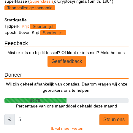
superklasse (
Superclassis
): Cryptosyringida (Smith, 1984)
Toon volledige taxnomie
Stratigrafie
Tijdperk:
Krijt
Soortenlijst
Epoch: Boven Krijt
Soortenlijst
Feedback
Mist er iets op bij dit fossiel? Of klopt er iets niet? Meld het ons.
Geef feedback
Doneer
Wij zijn geheel afhankelijk van donaties. Daarom vragen wij onze
gebruikers ons te helpen.
50.0%
Percentage van ons maanddoel gehaald deze maand
€
Steun ons
Ik wil meer weten