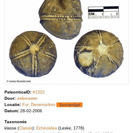
PaleonticaID:
#1322
Door:
webmaster
Locatie:
Fur, Denemarken
Soortenlijst
Datum:
28-02-2006
Taxonomie
klasse (
Classis
):
Echinoidea
(Leske, 1778)