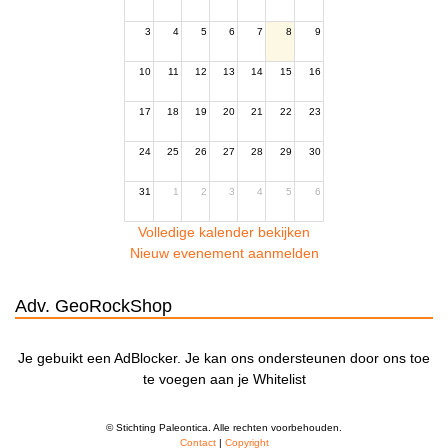
3
4
5
6
7
8
9
10
11
12
13
14
15
16
17
18
19
20
21
22
23
24
25
26
27
28
29
30
31
1
2
3
4
5
6
Volledige kalender bekijken
Nieuw evenement aanmelden
Adv. GeoRockShop
Je gebuikt een AdBlocker. Je kan ons ondersteunen door ons toe
te voegen aan je Whitelist
© Stichting Paleontica. Alle rechten voorbehouden.
Contact
|
Copyright