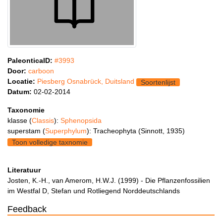
PaleonticaID:
#3993
Door:
carboon
Locatie:
Piesberg Osnabrück, Duitsland
Soortenlijst
Datum:
02-02-2014
Taxonomie
klasse (
Classis
):
Sphenopsida
superstam (
Superphylum
): Tracheophyta (Sinnott, 1935)
Toon volledige taxnomie
Literatuur
Josten, K.-H., van Amerom, H.W.J. (1999) - Die Pflanzenfossilien
im Westfal D, Stefan und Rotliegend Norddeutschlands
Feedback