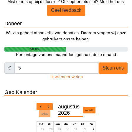
Mist er iets op bij dit fossiel? Of klopt er iets niet? Meld het ons.
Geef feedback
Doneer
Wij zijn geheel afhankelijk van donaties. Daarom vragen wij onze
gebruikers ons te helpen.
50.0%
Percentage van ons maanddoel gehaald deze maand
€
Steun ons
Ik wil meer weten
Geo Kalender
augustus
month
2026
today
ma
di
wo
do
vr
za
zo
27
28
29
30
31
1
2