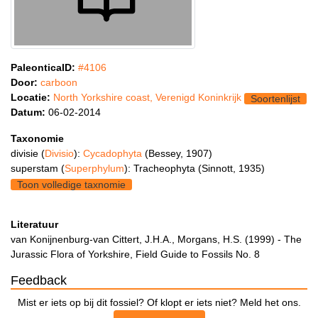
PaleonticaID:
#4106
Door:
carboon
Locatie:
North Yorkshire coast, Verenigd Koninkrijk
Soortenlijst
Datum:
06-02-2014
Taxonomie
divisie (
Divisio
):
Cycadophyta
(Bessey, 1907)
superstam (
Superphylum
): Tracheophyta (Sinnott, 1935)
Toon volledige taxnomie
Literatuur
van Konijnenburg-van Cittert, J.H.A., Morgans, H.S. (1999) - The
Jurassic Flora of Yorkshire, Field Guide to Fossils No. 8
Feedback
Mist er iets op bij dit fossiel? Of klopt er iets niet? Meld het ons.