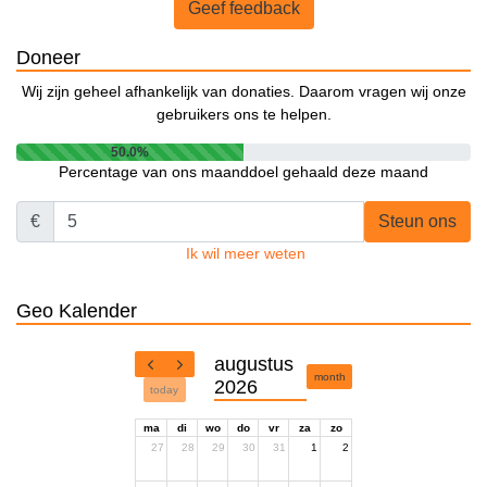
Geef feedback
Doneer
Wij zijn geheel afhankelijk van donaties. Daarom vragen wij onze
gebruikers ons te helpen.
50.0%
Percentage van ons maanddoel gehaald deze maand
€
Steun ons
Ik wil meer weten
Geo Kalender
augustus
month
2026
today
ma
di
wo
do
vr
za
zo
27
28
29
30
31
1
2