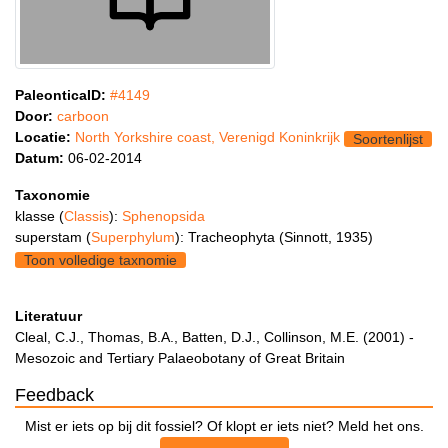
PaleonticaID:
#4149
Door:
carboon
Locatie:
North Yorkshire coast, Verenigd Koninkrijk
Soortenlijst
Datum:
06-02-2014
Taxonomie
klasse (
Classis
):
Sphenopsida
superstam (
Superphylum
): Tracheophyta (Sinnott, 1935)
Toon volledige taxnomie
Literatuur
Cleal, C.J., Thomas, B.A., Batten, D.J., Collinson, M.E. (2001) -
Mesozoic and Tertiary Palaeobotany of Great Britain
Feedback
Mist er iets op bij dit fossiel? Of klopt er iets niet? Meld het ons.