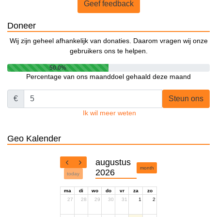
Geef feedback
Doneer
Wij zijn geheel afhankelijk van donaties. Daarom vragen wij onze
gebruikers ons te helpen.
50.0%
Percentage van ons maanddoel gehaald deze maand
€
Steun ons
Ik wil meer weten
Geo Kalender
augustus
month
2026
today
ma
di
wo
do
vr
za
zo
27
28
29
30
31
1
2