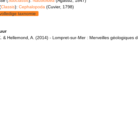
se (
Subclassis
):
Nautiloidea
(Agassiz, 1847)
(
Classis
):
Cephalopoda
(Cuvier, 1798)
volledige taxnomie
tuur
K. & Hellemond, A. (2014) - Lompret-sur-Mer : Merveilles géologiques d