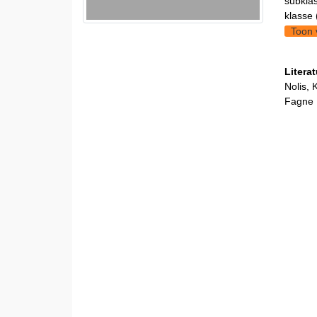
subklas
klasse 
Toon 
Litera
Nolis, 
Fagne