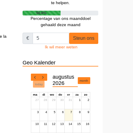
te helpen.
50.0%
Percentage van ons maanddoel
gehaald deze maand
e la
€
Steun ons
Ik wil meer weten
Geo Kalender
augustus
month
2026
today
ma
di
wo
do
vr
za
zo
27
28
29
30
31
1
2
3
4
5
6
7
8
9
10
11
12
13
14
15
16