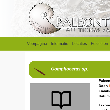
Voorpagina
Informatie
Locaties
Fossielen
Gomphoceras
sp.
Paleon
Door:
Locati
Datum
Taxon