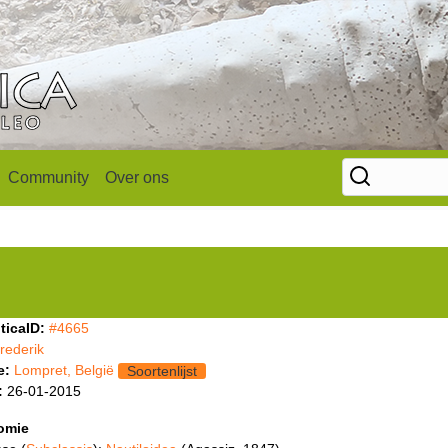
Community
Over ons
ticaID:
#4665
frederik
e:
Lompret, België
Soortenlijst
:
26-01-2015
omie