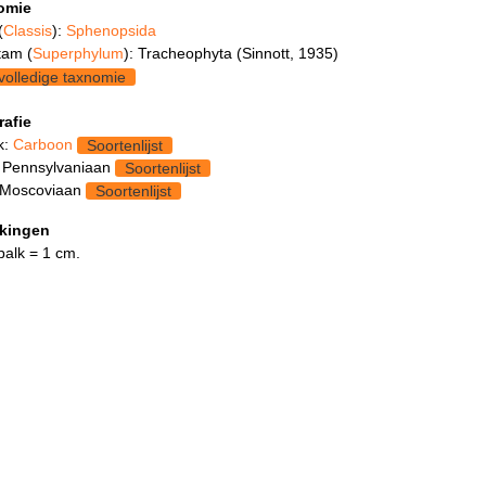
omie
(
Classis
):
Sphenopsida
tam (
Superphylum
): Tracheophyta (Sinnott, 1935)
volledige taxnomie
rafie
k:
Carboon
Soortenlijst
 Pennsylvaniaan
Soortenlijst
 Moscoviaan
Soortenlijst
kingen
balk = 1 cm.