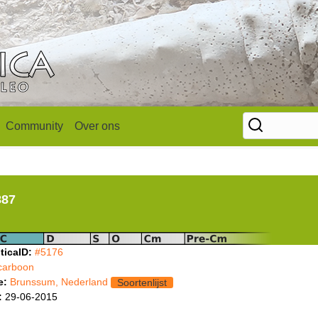
Community
Over ons
887
ticaID:
#5176
carboon
e:
Brunssum, Nederland
Soortenlijst
:
29-06-2015