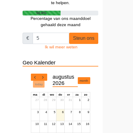
te helpen.
50.0%
Percentage van ons maanddoel
gehaald deze maand
€
Steun ons
Ik wil meer weten
Geo Kalender
augustus
month
2026
today
ma
di
wo
do
vr
za
zo
27
28
29
30
31
1
2
3
4
5
6
7
8
9
10
11
12
13
14
15
16