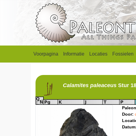
Voorpagina
Informatie
Locaties
Fossielen
Calamites
paleaceus
Stur 1
Paleon
Door:
Locati
Datum