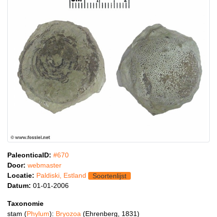
PaleonticaID:
#670
Door:
webmaster
Locatie:
Paldiski, Estland
Soortenlijst
Datum:
01-01-2006
Taxonomie
stam (
Phylum
):
Bryozoa
(Ehrenberg, 1831)