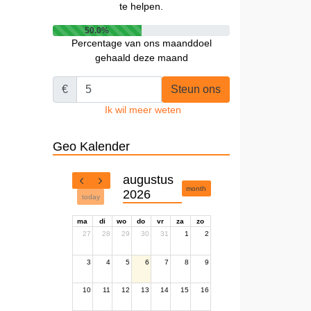
te helpen.
50.0%
Percentage van ons maanddoel
gehaald deze maand
€
Steun ons
Ik wil meer weten
Geo Kalender
augustus
month
2026
today
ma
di
wo
do
vr
za
zo
27
28
29
30
31
1
2
3
4
5
6
7
8
9
10
11
12
13
14
15
16