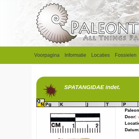
Voorpagina
Informatie
Locaties
Fossielen
SPATANGIDAE
indet.
Paleon
Door:
Locati
Datum