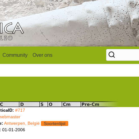
Community
Over ons
ticaID:
#717
webmaster
e:
Antwerpen, België
Soortenlijst
:
01-01-2006