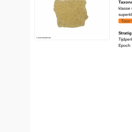
Taxon
klasse 
superkl
Toon 
Stratig
Tijdper
Epoch: