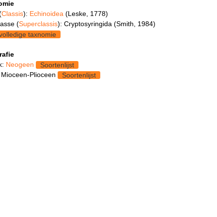
omie
(
Classis
):
Echinoidea
(Leske, 1778)
asse (
Superclassis
): Cryptosyringida (Smith, 1984)
volledige taxnomie
rafie
k:
Neogeen
Soortenlijst
 Mioceen-Plioceen
Soortenlijst