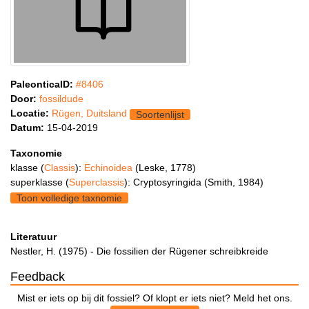
PaleonticaID:
#8406
Door:
fossildude
Locatie:
Rügen, Duitsland
Soortenlijst
Datum:
15-04-2019
Taxonomie
klasse (
Classis
):
Echinoidea
(Leske, 1778)
superklasse (
Superclassis
): Cryptosyringida (Smith, 1984)
Toon volledige taxnomie
Literatuur
Nestler, H. (1975) - Die fossilien der Rügener schreibkreide
Feedback
Mist er iets op bij dit fossiel? Of klopt er iets niet? Meld het ons.