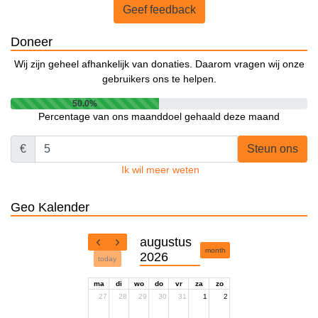
Geef feedback
Doneer
Wij zijn geheel afhankelijk van donaties. Daarom vragen wij onze
gebruikers ons te helpen.
50.0%
Percentage van ons maanddoel gehaald deze maand
€
Steun ons
Ik wil meer weten
Geo Kalender
augustus
month
2026
today
ma
di
wo
do
vr
za
zo
27
28
29
30
31
1
2