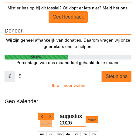
Mist er iets op bij dit fossiel? Of klopt er iets niet? Meld het ons.
Geef feedback
Doneer
Wij zijn geheel afhankelijk van donaties. Daarom vragen wij onze
gebruikers ons te helpen.
50.0%
Percentage van ons maanddoel gehaald deze maand
€
Steun ons
Ik wil meer weten
Geo Kalender
augustus
month
2026
today
ma
di
wo
do
vr
za
zo