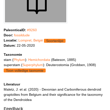
PaleonticaID:
#9260
Door:
fossildude
Locatie:
Lompret, België
Soortenlijst
Datum:
22-05-2020
Taxonomie
stam (
Phylum
):
Hemichordata
(Bateson, 1885)
superstam (
Superphylum
): Deuterostomia (Grobben, 1908)
Toon volledige taxnomie
Literatuur
Maletz, J. et al. (2020) - Devonian and Carboniferous dendroid
graptolites from Belgium and their significance for the taxonomy
of the Dendroidea
Feedback