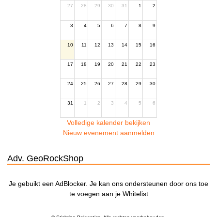
27
28
29
30
31
1
2
3
4
5
6
7
8
9
10
11
12
13
14
15
16
17
18
19
20
21
22
23
24
25
26
27
28
29
30
31
1
2
3
4
5
6
Volledige kalender bekijken
Nieuw evenement aanmelden
Adv. GeoRockShop
Je gebuikt een AdBlocker. Je kan ons ondersteunen door ons toe
te voegen aan je Whitelist